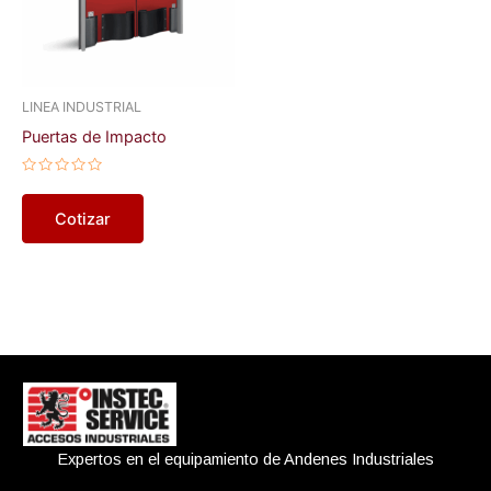
LINEA INDUSTRIAL
Puertas de Impacto
Valorado
en
0
Cotizar
de
5
Expertos en el equipamiento de Andenes Industriales