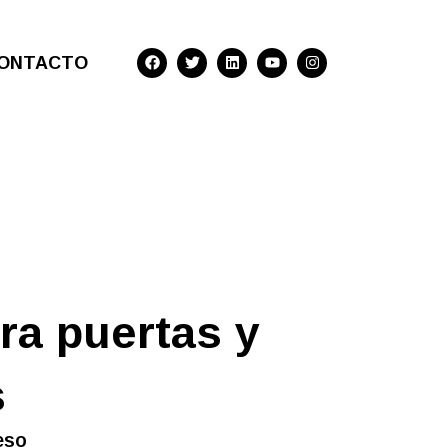
F
T
L
Y
I
ONTACTO
a
w
i
o
n
c
i
n
u
s
e
t
k
t
t
b
t
e
u
a
o
e
d
b
g
o
r
i
e
r
k
n
a
m
ra puertas y
s
eso