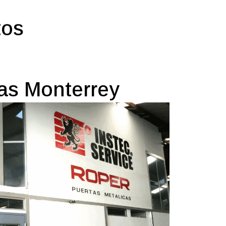
tos
nas Monterrey