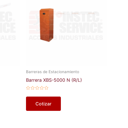
Barreras de Estacionamiento
Barrera XBS-5000 N (R/L)
Valorado
en
0
Cotizar
de
5