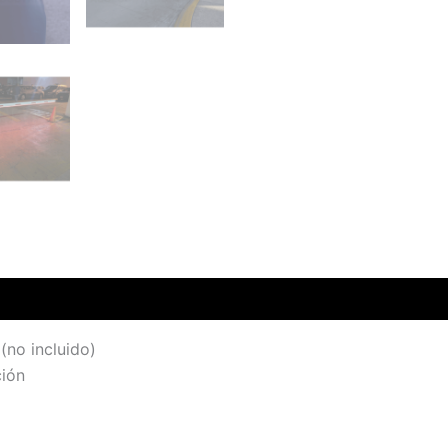
(no incluido)
ción