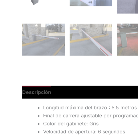
Descripción
Longitud máxima del brazo : 5.5 metros 
Final de carrera ajustable por programa
Color del gabinete: Gris
Velocidad de apertura: 6 segundos