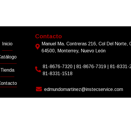
ú
Contacto
Inicio
Manuel Ma. Contreras 216, Col Del Norte, 
64500, Monterrey, Nuevo León
Catálogo
81-8676-7320 | 81-8676-7319 | 81-8331-
Tienda
81-8331-1518
ontacto
edmundomartinez@instecservice.com
(81) 8033 9853