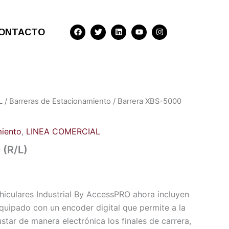
F
T
L
Y
I
ONTACTO
a
w
i
o
n
c
i
n
u
s
e
t
k
t
t
b
t
e
u
a
o
e
d
b
g
o
r
i
e
r
k
n
a
m
L
/
Barreras de Estacionamiento
/ Barrera XBS-5000
miento
,
LINEA COMERCIAL
 (R/L)
hiculares Industrial By AccessPRO ahora incluyen
uipado con un encoder digital que permite a la
ustar de manera electrónica los finales de carrera,