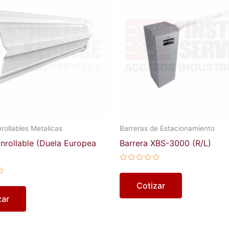
rollables Metalicas
Barreras de Estacionamiento
nrollable (Duela Europea
Barrera XBS-3000 (R/L)
Valorado
en
0
Cotizar
de
5
zar