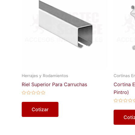
Herrajes y Rodamientos
Cortinas En
Riel Superior Para Carruchas
Cortina E
Pintro)
Valorado
en
0
Valorado
Cotizar
de
en
5
0
Coti
de
5