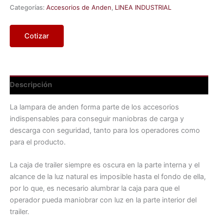
Categorías:
Accesorios de Anden
,
LINEA INDUSTRIAL
Cotizar
Descripción
La lampara de anden forma parte de los accesorios
indispensables para conseguir maniobras de carga y
descarga con seguridad, tanto para los operadores como
para el producto.
La caja de trailer siempre es oscura en la parte interna y el
alcance de la luz natural es imposible hasta el fondo de ella,
por lo que, es necesario alumbrar la caja para que el
operador pueda maniobrar con luz en la parte interior del
trailer.