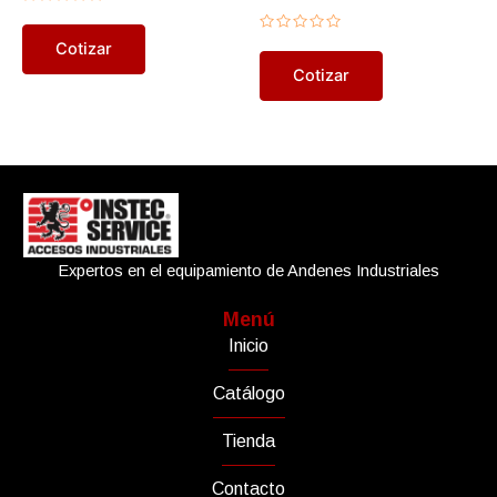
Valorado
en
0
Valorado
Cotizar
de
en
5
0
Cotizar
de
5
Expertos en el equipamiento de Andenes Industriales
Menú
Inicio
Catálogo
Tienda
Contacto