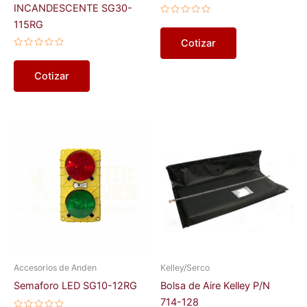
INCANDESCENTE SG30-
Valorado
115RG
en
0
Cotizar
de
Valorado
5
en
0
Cotizar
de
5
Accesorios de Anden
Kelley/Serco
Semaforo LED SG10-12RG
Bolsa de Aire Kelley P/N
714-128